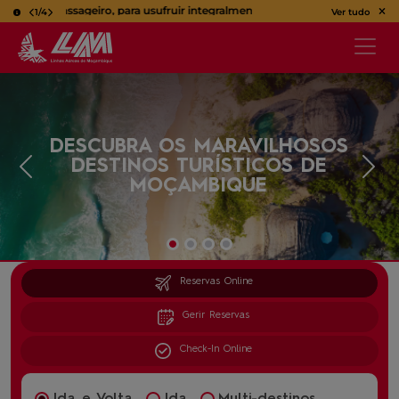
 Passageiro, para usufruir integralmente da sua viagem, utilize o bilhete na 
1
/
4
Ver tudo
DESCUBRA OS MARAVILHOSOS
DESTINOS TURÍSTICOS DE
Previous
Nex
MOÇAMBIQUE
Reservas Online
Gerir Reservas
Check-In Online
Ida e Volta
Ida
Multi-destinos