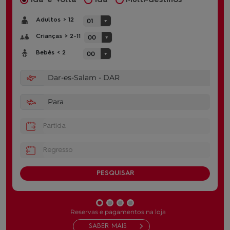
Adultos
>
12
01
▼
Crianças
>
2-11
00
▼
Bebês
<
2
00
▼
PESQUISAR
Reservas e pagamentos na loja
SABER MAIS