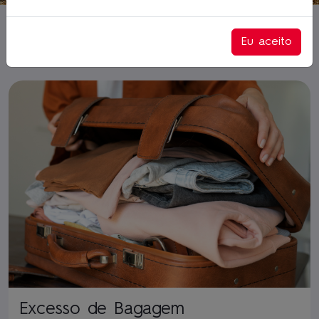
Descubra os maravilhosos destinos turísticos de
Moçambique.
LAM Serviços
Eu aceito
Destinos Nacionais
Excesso de Bagagem