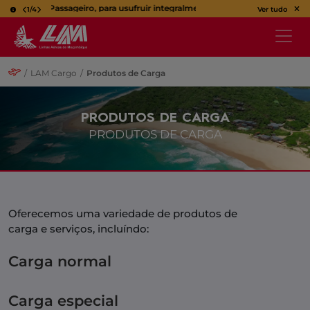
Caro Passageiro, para usufruir integralmente da sua viagem, utilize o bil
1
/
4
Ver tudo
/
LAM Cargo
/
Produtos de Carga
PRODUTOS DE CARGA
PRODUTOS DE CARGA
Oferecemos uma variedade de produtos de
carga e serviços, incluíndo:
Carga normal
Carga especial