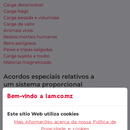
Carga deteriorável
Carga frágil
Carga pesada e volumosa
Carga de valor
Animais vivos
Restos mortais humanos
Bens perigosos
Peixe e tripas salgadas
Carga sujeita a roubo
Material magnetizado
Acordos especiais relativos a
um sistema proporcional
(SPAs)
Bem-vindo a
lam.co.mz
Bagagem Expresso
Este sítio Web utiliza cookies
Mais informações acerca da nossa Política de
Privacidade e cookies