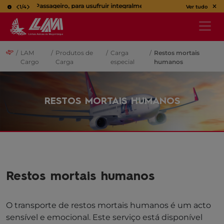
Caro Passageiro, para usufruir integralmente da sua viagem, utilize o b
1
/
4
Ver tudo
/
LAM
/
Produtos de
/
Carga
/
Restos mortais
Cargo
Carga
especial
humanos
RESTOS MORTAIS HUMANOS
Restos mortais humanos
O transporte de restos mortais humanos é um acto
sensível e emocional. Este serviço está disponível