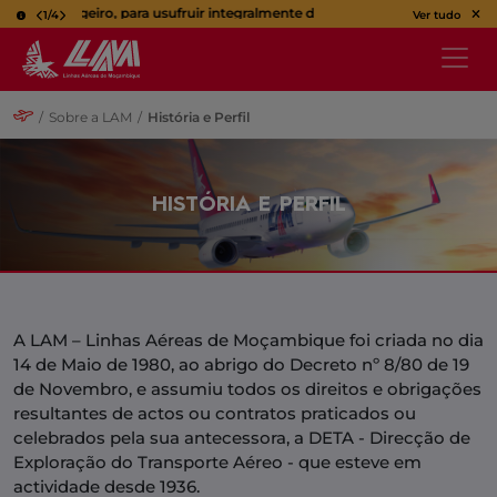
ro Passageiro, para usufruir integralmente da sua viagem, utilize o bilhete 
1
/
4
Ver tudo
/
Sobre a LAM
/
História e Perfil
HISTÓRIA E PERFIL
A LAM – Linhas Aéreas de Moçambique foi criada no dia
14 de Maio de 1980, ao abrigo do Decreto nº 8/80 de 19
de Novembro, e assumiu todos os direitos e obrigações
resultantes de actos ou contratos praticados ou
celebrados pela sua antecessora, a DETA - Direcção de
Exploração do Transporte Aéreo - que esteve em
actividade desde 1936.